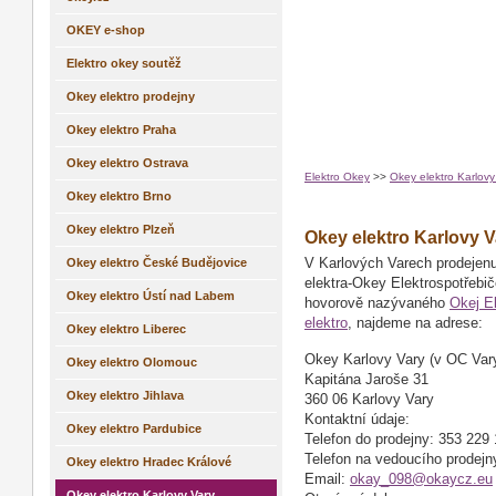
OKEY e-shop
Elektro okey soutěž
Okey elektro prodejny
Okey elektro Praha
Okey elektro Ostrava
Elektro Okey
>>
Okey elektro Karlovy
Okey elektro Brno
Okey elektro Plzeň
Okey elektro Karlovy V
Okey elektro České Budějovice
V Karlových Varech prodejenu
elektra-Okey Elektrospotře­bi
Okey elektro Ústí nad Labem
hovorově nazývaného
Okej El
elektro
, najdeme na adrese:
Okey elektro Liberec
Okey Karlovy Vary (v OC Var
Okey elektro Olomouc
Kapitána Jaroše 31
Okey elektro Jihlava
360 06 Karlovy Vary
Kontaktní údaje:
Okey elektro Pardubice
Telefon do prodejny: 353 229
Telefon na vedoucího prodejn
Okey elektro Hradec Králové
Email:
okay_098@
okaycz.eu
Okey elektro Karlovy Vary