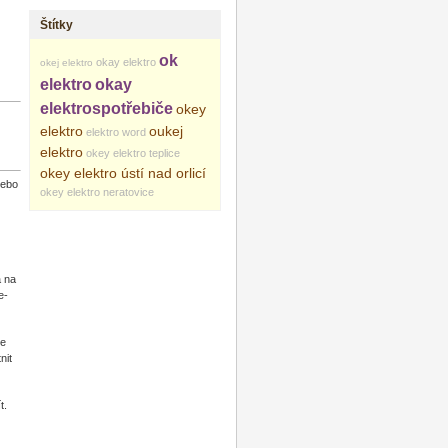
Štítky
ok
okay elektro
okej elektro
elektro
okay
elektrospotřebiče
okey
elektro
oukej
elektro word
elektro
okey elektro teplice
okey elektro ústí nad orlicí
nebo
okey elektro neratovice
a na
e-
se
nit
t.