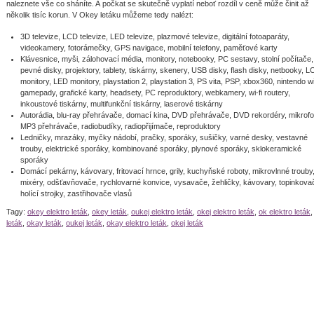
naleznete vše co sháníte. A počkat se skutečně vyplatí neboť rozdíl v ceně může činit až
několik tisíc korun. V Okey letáku můžeme tedy nalézt:
3D televize, LCD televize, LED televize, plazmové televize, digitální fotoaparáty,
videokamery, fotorámečky, GPS navigace, mobilní telefony, paměťové karty
Klávesnice, myši, zálohovací média, monitory, notebooky, PC sestavy, stolní počítače,
pevné disky, projektory, tablety, tiskárny, skenery, USB disky, flash disky, netbooky, 
monitory, LED monitory, playstation 2, playstation 3, PS vita, PSP, xbox360, nintendo wi
gamepady, grafické karty, headsety, PC reproduktory, webkamery, wi-fi routery,
inkoustové tiskárny, multifunkční tiskárny, laserové tiskárny
Autorádia, blu-ray přehrávače, domací kina, DVD přehrávače, DVD rekordéry, mikrofo
MP3 přehrávače, radiobudíky, radiopřijímače, reproduktory
Ledničky, mrazáky, myčky nádobí, pračky, sporáky, sušičky, varné desky, vestavné
trouby, elektrické sporáky, kombinované sporáky, plynové sporáky, sklokeramické
sporáky
Domácí pekárny, kávovary, fritovací hrnce, grily, kuchyňské roboty, mikrovlnné trouby
mixéry, odšťavňovače, rychlovarné konvice, vysavače, žehličky, kávovary, topinkova
holící strojky, zastřihovače vlasů
Tagy:
okey elektro leták
,
okey leták
,
oukej elektro leták
,
okej elektro leták
,
ok elektro leták
leták
,
okay leták
,
oukej leták
,
okay elektro leták
,
okej leták