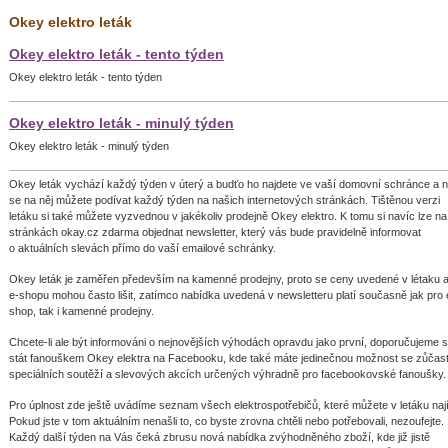
Okey elektro leták
Okey elektro leták - tento týden
Okey elektro leták - tento týden
Okey elektro leták - minulý týden
Okey elektro leták - minulý týden
Okey leták vychází každý týden v úterý a budťo ho najdete ve vaší domovní schránce a 
se na něj můžete podívat každý týden na našich internetových stránkách. Tištěnou verzi
letáku si také můžete vyzvednou v jakékoliv prodejně Okey elektro. K tomu si navíc lze na
stránkách okay.cz zdarma objednat newsletter, který vás bude pravidelně informovat
o aktuálních slevách přímo do vaší emailové schránky.
Okey leták je zaměřen především na kamenné prodejny, proto se ceny uvedené v létaku 
e-shopu mohou často lišit, zatímco nabídka uvedená v newsletteru platí současně jak pro 
shop, tak i kamenné prodejny.
Chcete-li ale být informováni o nejnovějších výhodách opravdu jako první, doporučujeme 
stát fanouškem Okey elektra na Facebooku, kde také máte jedinečnou možnost se zůčast
speciálních soutěží a slevových akcích určených výhradně pro facebookovské fanoušky.
Pro úplnost zde ještě uvádíme seznam všech elektrospotřebičů, které můžete v letáku nají
Pokud jste v tom aktuálním nenašli to, co byste zrovna chtěli nebo potřebovali, nezoufejte.
Každý další týden na Vás čeká zbrusu nová nabídka zvýhodněného zboží, kde již jistě