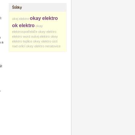
Štítky
okay elektro
t
okej elektro
ok elektro
okay
elektrospotřebiče
okey elektro
elektro word
oukej elektro
okey
h
elektro teplice
okey elektro ústí
a a
nad orlicí
okey elektro neratovice
ít
,