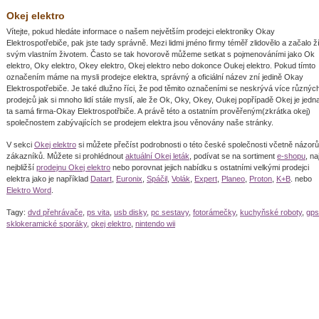
Okej elektro
Vítejte, pokud hledáte informace o našem největším prodejci elektroniky Okay
Elektrospotřebiče, pak jste tady správně. Mezi lidmi jméno firmy téměř zlidovělo a začalo ží
svým vlastním životem. Často se tak hovorově můžeme setkat s pojmenováními jako Ok
elektro, Oky elektro, Okey elektro, Okej elektro nebo dokonce Oukej elektro. Pokud tímto
označením máme na mysli prodejce elektra, správný a oficiální název zní jedině Okay
Elektrospotřebiče. Je také dlužno říci, že pod těmito označeními se neskrývá více různýc
prodejců jak si mnoho lidí stále myslí, ale že Ok, Oky, Okey, Oukej popřípadě Okej je jedn
ta samá firma-Okay Elektrospotřbiče. A právě této a ostatním prověřeným(zkrátka okej)
společnostem zabývajících se prodejem elektra jsou věnovány naše stránky.
V sekci
Okej elektro
si můžete přečíst podrobnosti o této české společnosti včetně názorů
zákazníků. Můžete si prohlédnout
aktuální Okej leták
, podívat se na sortiment
e-shopu
, naj
nejbližší
prodejnu Okej elektro
nebo porovnat jejich nabídku s ostatními velkými prodejci
elektra jako je například
Datart
,
Euronix
,
Spáčil
,
Volák
,
Expert
,
Planeo
,
Proton
,
K+B
. nebo
Elektro Word
.
Tagy:
dvd přehrávače
,
ps vita
,
usb disky
,
pc sestavy
,
fotorámečky
,
kuchyňské roboty
,
gps
sklokeramické sporáky
,
okej elektro
,
nintendo wii