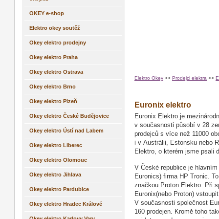
OKEY e-shop
Elektro okey soutěž
Okey elektro prodejny
Okey elektro Praha
Okey elektro Ostrava
Elektro Okey
>>
Prodejci elektra
>>
E
Okey elektro Brno
Okey elektro Plzeň
Euronix elektro
Okey elektro České Budějovice
Euronix Elektro je mezinárodn
v současnosti působí v 28 ze
Okey elektro Ústí nad Labem
prodejců s více než 11000 ob
i v Austrálii, Estonsku nebo 
Okey elektro Liberec
Elektro, o kterém jsme psali d
Okey elektro Olomouc
V České republice je hlavním
Okey elektro Jihlava
Euronics) firma HP Tronic. To
značkou Proton Elektro. Při
Okey elektro Pardubice
Euronix(nebo Proton) vstoupit 
V současnosti společnost Eur
Okey elektro Hradec Králové
160 prodejen. Kromě toho také
Okey elektro Karlovy Vary