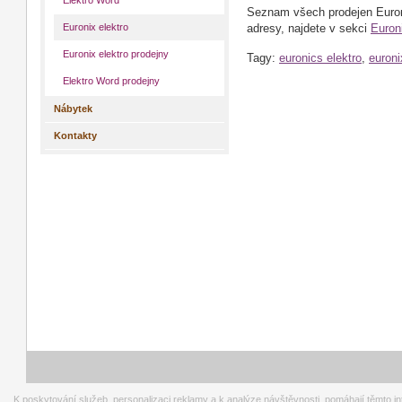
Elektro Word
Seznam všech prodejen Euroni
Euronix elektro
adresy, najdete v sekci
Euroni
Euronix elektro prodejny
Tagy:
euronics elektro
,
euroni
Elektro Word prodejny
Nábytek
Kontakty
K poskytování služeb, personalizaci reklamy a k analýze návštěvnosti, pomáhají těmto i