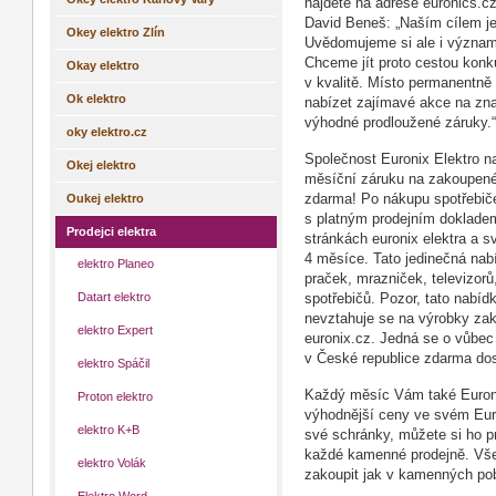
najdete na adrese euronics.c
David Beneš: „Naším cílem je
Okey elektro Zlín
Uvědomujeme si ale i význam
Chceme jít proto cestou kon
Okay elektro
v kvalitě. Místo permanentně
Ok elektro
nabízet zajímavé akce na zn
výhodné prodloužené záruky.“
oky elektro.cz
Společnost Euronix Elektro n
Okej elektro
měsíční záruku na zakoupené e
Oukej elektro
zdarma! Po nákupu spotřebiče
s platným prodejním dokladem
Prodejci elektra
stránkách euronix elektra a sv
4 měsíce. Tato jedinečná nab
elektro Planeo
praček, mrazniček, televizor
Datart elektro
spotřebičů. Pozor, tato nabíd
nevztahuje se na výrobky za
elektro Expert
euronix.cz. Jedná se o vůbec 
v České republice zdarma dos
elektro Spáčil
Každý měsíc Vám také Euronix
Proton elektro
výhodnější ceny ve svém Euro
elektro K+B
své schránky, můžete si ho p
každé kamenné prodejně. Vš
elektro Volák
zakoupit jak v kamenných pob