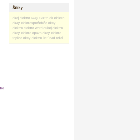
Štítky
okej elektro
ok elektro
okay elektro
okay elektrospotřebiče
okey
elektro
elektro word
oukej elektro
okey elektro opava
okey elektro
teplice
okey elektro ústí nad orlicí
tro