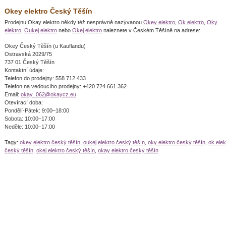
Okey elektro Český Těšín
Prodejnu Okay elektro někdy též nesprávně nazývanou
Okey elektro
,
Ok elektro
,
Oky
elektro
,
Oukej elektro
nebo
Okej elektro
naleznete v Českém Těšíně na adrese:
Okey Český Těšín (u Kauflandu)
Ostravská 2029/75
737 01 Český Těšín
Kontaktní údaje:
Telefon do prodejny: 558 712 433
Telefon na vedoucího prodejny: +420 724 661 362
Email:
okay_062@
okaycz.eu
Otevírací doba:
Pondělí-Pátek: 9:00–18:00
Sobota: 10:00–17:00
Neděle: 10:00–17:00
Tagy:
okey elektro český těšín
,
oukej elektro český těšín
,
oky elektro český těšín
,
ok elek
český těšín
,
okej elektro český těšín
,
okay elektro český těšín