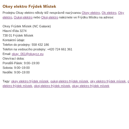
Okey elektro Frýdek Místek
Prodejnu Okay elektro někdy též nesprávně nazývanou
Okey elektro
,
Ok elektro
,
Oky
elektro
,
Oukej elektro
nebo
Okej elektro
naleznete ve Frýdku Místku na adrese:
Okey Frýdek Místek (NC Galaxie)
Hlavní třída 3274
738 01 Frýdek Místek
Kontaktní údaje:
Telefon do prodejny: 558 432 186
Telefon na vedoucího prodejny: +420 724 661 361
Email:
okay_061@
okaycz.eu
Otevírací doba:
Pondělí-Pátek: 9:00–19:00
Sobota: 9:00–19:00
Neděle: 9:00–19:00
Tagy:
okey elektro frýdek místek
,
oukej elektro frýdek místek
,
oky elektro frýdek místek
,
elektro frýdek místek
,
okej elektro frýdek místek
,
okay elektro frýdek místek