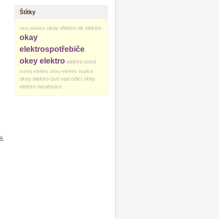
Štítky
okay elektro
ok elektro
okej elektro
okay
elektrospotřebiče
okey elektro
elektro word
oukej elektro
okey elektro teplice
okey elektro ústí nad orlicí
okey
elektro neratovice
ok