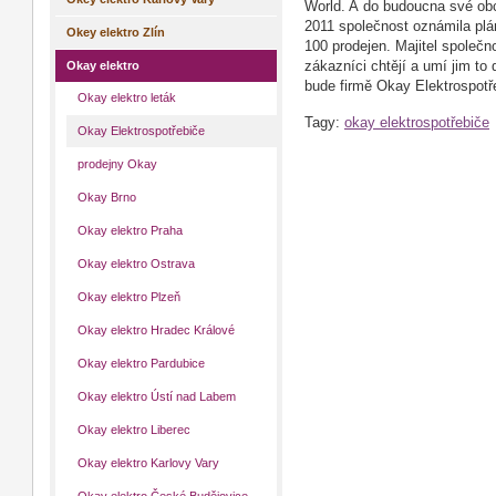
World. A do budoucna své ob
2011 společnost oznámila plán
Okey elektro Zlín
100 prodejen. Majitel společno
Okay elektro
zákazníci chtějí a umí jim to
bude firmě Okay Elektrospotře
Okay elektro leták
Tagy:
okay elektrospotřebiče
Okay Elektrospotřebiče
prodejny Okay
Okay Brno
Okay elektro Praha
Okay elektro Ostrava
Okay elektro Plzeň
Okay elektro Hradec Králové
Okay elektro Pardubice
Okay elektro Ústí nad Labem
Okay elektro Liberec
Okay elektro Karlovy Vary