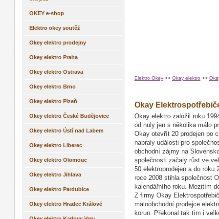
OKEY e-shop
Elektro okey soutěž
Okey elektro prodejny
Okey elektro Praha
Okey elektro Ostrava
Elektro Okey
>>
Okay elektro
>>
Okay
Okey elektro Brno
Okey elektro Plzeň
Okay Elektrospotřebič
Okey elektro České Budějovice
Okay elektro založil roku 199
od nuly jen s několika málo p
Okey elektro Ústí nad Labem
Okay otevřít 20 prodejen po ce
nabraly události pro společno
Okey elektro Liberec
obchodní zájmy na Slovensko a
Okey elektro Olomouc
společnosti začaly růst ve ve
50 elektroprodejen a do roku
Okey elektro Jihlava
roce 2008 stihla společnost 
kalendářního roku. Mezitím d
Okey elektro Pardubice
Z firmy Okay Elektrospotřebiče
Okey elektro Hradec Králové
maloobchodní prodejce elektra
korun. Překonal tak tím i vel
Okey elektro Karlovy Vary