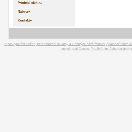
Prodejci elektra
Nábytek
Kontakty
K poskytování služeb, personalizaci reklamy a k analýze návštěvnosti, pomáhají těmto i
společností Google. Používáním těchto stránek s